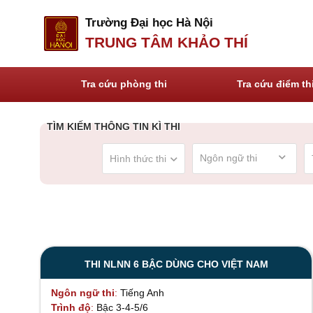
Trường Đại học Hà Nội
Trường Đại học Hà Nội
TRUNG TÂM KHẢO THÍ
TRUNG TÂM KHẢO THÍ
TRANG CHỦ
GIỚI THIỆU
Tra cứu phòng thi
Tra cứu điểm th
TÌM KIẾM THÔNG TIN KÌ THI
keyboard_arrow_down
Hình thức thi
THI NLNN 6 BẬC DÙNG CHO VIỆT NAM
Ngôn ngữ thi
Tiếng Anh
Trình độ
Bậc 3-4-5/6