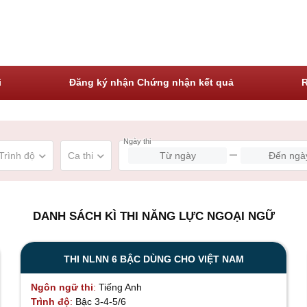
HOẠT ĐỘNG KHẢO THÍ
KẾT QUẢ THI
i
Đăng ký nhận Chứng nhận kết quả
R
remove
keyboard_arrow_down
keyboard_arrow_down
Trình độ
Ca thi
DANH SÁCH KÌ THI NĂNG LỰC NGOẠI NGỮ
THI NLNN 6 BẬC DÙNG CHO VIỆT NAM
Ngôn ngữ thi
Tiếng Anh
Trình độ
Bậc 3-4-5/6