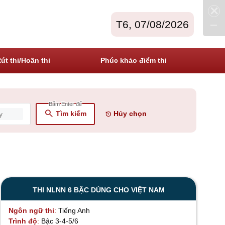
close
HOTLINE: 0941.233.003
ĐĂNG NHẬP
remove
T6, 07/08/2026
LIÊN HỆ
út thi/Hoãn thi
Phúc khảo điểm thi
search
Tìm kiếm
Hủy chọn
settings_backup_restore
THI NLNN 6 BẬC DÙNG CHO VIỆT NAM
Ngôn ngữ thi
Tiếng Anh
Trình độ
Bậc 3-4-5/6