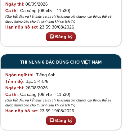
Ngày thi
06/09/2026
Ca thi
Ca sáng (06h45 – 11h30)
(Giờ bắt đầu và kết thúc ca thi chỉ là khung giờ chung, giờ thi cụ thể sẽ
được thông báo cho thí sinh sau khi có lịch thi)
Hạn nộp hồ sơ
23:59 30/08/2026
assignment
Đăng ký
THI NLNN 6 BẬC DÙNG CHO VIỆT NAM
Ngôn ngữ thi
Tiếng Anh
Trình độ
Bậc 3-4-5/6
Ngày thi
26/08/2026
Ca thi
Ca sáng (06h45 – 11h30)
(Giờ bắt đầu và kết thúc ca thi chỉ là khung giờ chung, giờ thi cụ thể sẽ
được thông báo cho thí sinh sau khi có lịch thi)
Hạn nộp hồ sơ
23:59 19/08/2026
assignment
Đăng ký