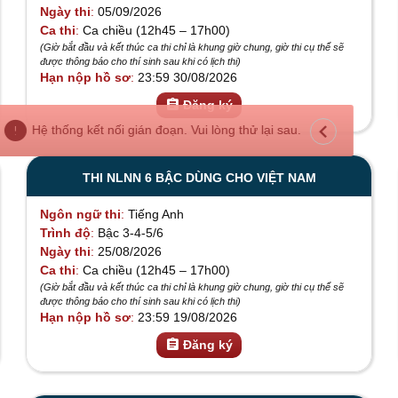
Ngày thi
05/09/2026
Ca thi
Ca chiều (12h45 – 17h00)
(Giờ bắt đầu và kết thúc ca thi chỉ là khung giờ chung, giờ thi cụ thể sẽ
được thông báo cho thí sinh sau khi có lịch thi)
Hạn nộp hồ sơ
23:59 30/08/2026
assignment
Đăng ký
error_outline
keyboard_arrow_left
Hệ thống kết nối gián đoạn. Vui lòng thử lại sau.
THI NLNN 6 BẬC DÙNG CHO VIỆT NAM
Ngôn ngữ thi
Tiếng Anh
Trình độ
Bậc 3-4-5/6
Ngày thi
25/08/2026
Ca thi
Ca chiều (12h45 – 17h00)
(Giờ bắt đầu và kết thúc ca thi chỉ là khung giờ chung, giờ thi cụ thể sẽ
được thông báo cho thí sinh sau khi có lịch thi)
Hạn nộp hồ sơ
23:59 19/08/2026
assignment
Đăng ký