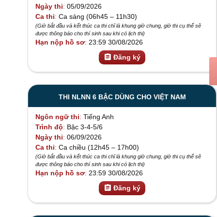
Ngày thi
05/09/2026
Ca thi
Ca sáng (06h45 – 11h30)
(Giờ bắt đầu và kết thúc ca thi chỉ là khung giờ chung, giờ thi cụ thể sẽ
được thông báo cho thí sinh sau khi có lịch thi)
Hạn nộp hồ sơ
23:59 30/08/2026
assignment
Đăng ký
THI NLNN 6 BẬC DÙNG CHO VIỆT NAM
Ngôn ngữ thi
Tiếng Anh
Trình độ
Bậc 3-4-5/6
Ngày thi
06/09/2026
Ca thi
Ca chiều (12h45 – 17h00)
(Giờ bắt đầu và kết thúc ca thi chỉ là khung giờ chung, giờ thi cụ thể sẽ
được thông báo cho thí sinh sau khi có lịch thi)
Hạn nộp hồ sơ
23:59 30/08/2026
assignment
Đăng ký